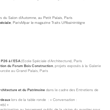
rs du Salon d’Automne, au Petit Palais, Paris
éciale
, ParisMpar le magazine Traits URbainintégre
 P26 à l’ESA
(Ecole Spéciale d’Architecture), Paris
dition du Forum Bois Construction
, projets exposés à la Galerie
sourcée au Grand Palais, Paris
Architecture et du Patrimoine
dans le cadre des Entretiens de
ordeaux
lors de la table ronde : « Conversation :
e(s) »
participation au lancement public de la vision du quartier pour