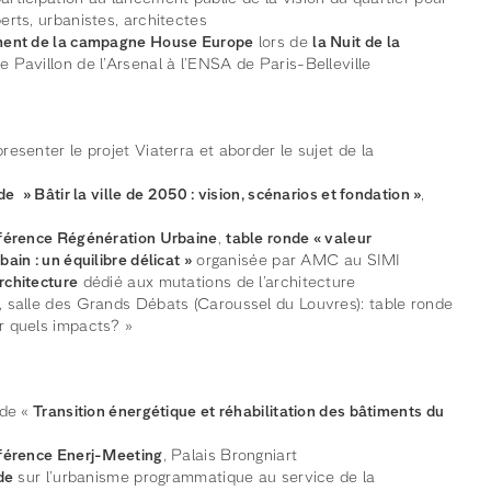
erts, urbanistes, architectes
ement de la campagne House Europe
lors de
la Nuit de la
e Pavillon de l’Arsenal à l’ENSA de Paris-Belleville
resenter le projet Viaterra et aborder le sujet de la
de
» Bâtir la ville de 2050 : vision, scénarios et fondation »
,
nférence Régénération Urbaine
,
table ronde « valeur
ain : un équilibre délicat »
organisée par AMC au SIMI
rchitecture
dédié aux mutations de l’architecture
, salle des Grands Débats (Caroussel du Louvres): table ronde
r quels impacts? »
nde «
Transition énergétique et réhabilitation des bâtiments du
nférence Enerj-Meeting
, Palais Brongniart
de
sur l’urbanisme programmatique au service de la