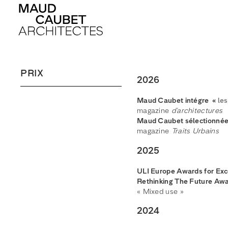
PRIX
2026
Maud Caubet intégre «
le
magazine
d’architectures
Maud Caubet sélectionnée
magazine
Traits Urbains
2025
ULI Europe Awards for Exc
Rethinking The Future Awar
« Mixed use »
2024