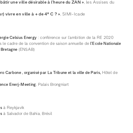
âtir une ville désirable à l’heure du ZAN »
, les Assises du
 vivre en ville à + de 4° C ? »
, SIMI-Icade
gie Celsius Energy
: conférence sur l’ambition de la RE 2020
s le cadre de la convention de saison annuelle de
l’Ecole Nationale
e Bretagne
(ENSAB)
ro Carbone , organisé par La Tribune et la ville de Paris,
Hôtel de
érence Enerj-Meeting
, Palais Brongniart
es
à Reykjavik
es
à Salvador de Bahia, Brésil