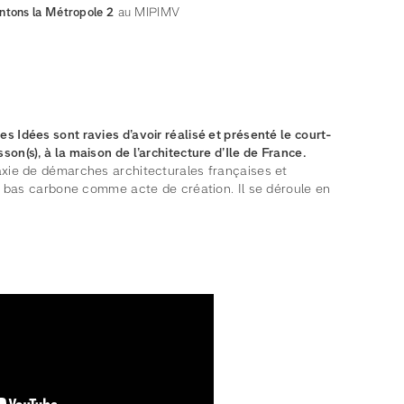
ntons la Métropole 2
au MIPIMV
 Idées sont ravies d’avoir réalisé et présenté le court-
n(s), à la maison de l’architecture d’Ile de France.
axie de démarches architecturales françaises et
le bas carbone comme acte de création. Il se déroule en