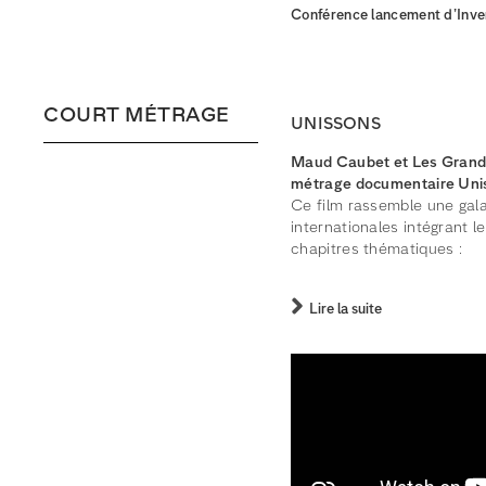
Conférence lancement d’Inve
COURT MÉTRAGE
UNISSONS
Maud Caubet et Les Grandes
métrage documentaire Unisso
Ce film rassemble une gal
internationales intégrant 
chapitres thématiques :
Lire la suite