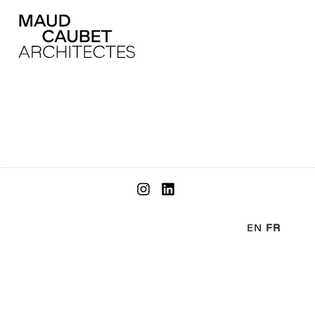
EN
FR