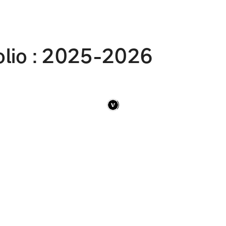
olio : 2025-2026