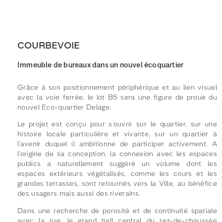
COURBEVOIE
Immeuble de bureaux dans un nouvel écoquartier
Grâce à son positionnement périphérique et au lien visuel
avec la voie ferrée, le lot B5 sera une figure de proue du
nouvel Eco-quartier Delage.
Le projet est conçu pour s’ouvrir sur le quartier, sur une
histoire locale particulière et vivante, sur un quartier à
l’avenir duquel il ambitionne de participer activement. A
l’origine de sa conception, la connexion avec les espaces
publics a naturellement suggéré un volume dont les
espaces extérieurs végétalisés, comme les cours et les
grandes terrasses, sont retournés vers la Ville, au bénéfice
des usagers mais aussi des riverains.
Dans une recherche de porosité et de continuité spatiale
avec la rue, le grand hall central du rez-de-chaussée